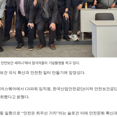
체 안전보건 세미나’에서 참석자들이 기념촬영을 하고 있다.
보건 의식 확산과 안전한 일터 만들기에 앞장섰다
.
DX
스퀘어에서
GS
파워 임직원
,
한국산업안전공단
(
이하 안전보건공
개최했다고 밝혔다
.
활동 일환으로
“
안전은 최우선 가치
”
라는 슬로건 아래 안전문화 확산