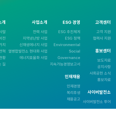
소개
사업소개
ESG 경영
고객센터
사말
전력 사업
ESG 추진체계
고객 지원
비전
지역냉난방 사업
ESG 정책
협력사 지원
가치
신재생에너지 사업
Environmental
홍보센터
연혁
열병합발전소 현대화 사업
Social
현황
에너지효율화 사업
Governance
보도자료
 길
지속가능경영보고서
공지사항
사회공헌 소식
인재채용
홍보자료
인재경영
사이버발전소
복리후생
채용공고
사이버발전소 투어