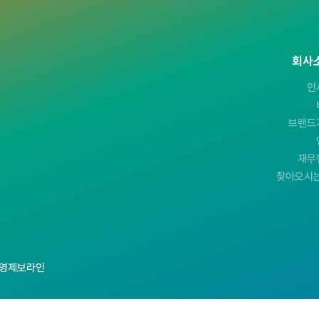
회사
인
브랜드
재무
찾아오시는
영제보라인