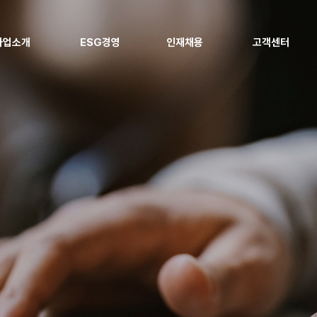
사업소개
ESG경영
인재채용
고객센터
전력 사업
ESG 추진체계
인재경영
고객 지원
지역냉난방 사업
ESG 정책
복리후생
협력사 지원
신재생에너지 사업
Environmental
채용공고
열병합발전소 현대화 사업
Social
에너지 효율화 사업
Governance
지속가능경영보고서