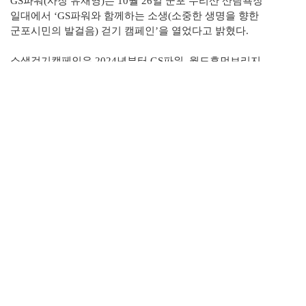
GS
파워
(
사장 유재영
)
는
10
월
26
일 군포 수리산 산림욕장
일대에서
‘GS
파워와 함께하는 소생
(
소중한 생명을 향한
군포시민의 발걸음
)
걷기 캠페인
’
을 열었다고 밝혔다
.
소생걷기캠페인은
2024
년부터
GS
파워
,
월드휴먼브리지
,
군포
YMCA,
군포시기야종합사회복지관이 함께 추진해온 지역
상생 프로젝트로
,
생명존중과 친환경
,
자원순환
,
복지사각지대
해소 등 지역사회의 지속가능한 변화를 위해 매년 이어지고
있다
.
올해 행사에도 군포시민
1,500
여 명이 참여해 일상 속에서
생명존중의 가치를 되새겼다
.
행사장에는 생명존중
,
자살예방
,
친환경
,
자원순환 관련
체험부스가 운영됐으며
,
산본로데오거리에서 수리산
산림욕장까지 약
2km
구간에서는
ECO
걷기 캠페인이 함께
진행됐다
.
하은호 군포시장은
“
생명존중의 가치는 시대와 세대를 초월해
모두가 지켜야 할 기본적인 약속
”
이라며
, “
시민
·
기업
·
기관이
함께 힘을 모아 생명존중과 친환경 실천문화를 확산시켜 나가길
기대한다
”
고 말했다
.