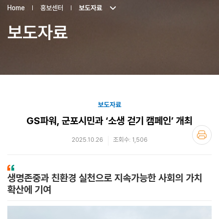
Home
홍보센터
보도자료
보도자료
보도자료
GS파워, 군포시민과 ‘소생 걷기 캠페인’ 개최
2025.10.26
조회수: 1,506
생명존중과 친환경 실천으로 지속가능한 사회의 가치
확산에 기여