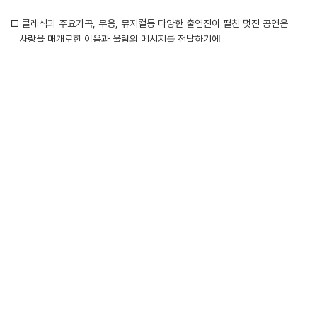
□ 클레식과 주요가곡, 무용, 뮤지컬등 다양한 출연진이 펼친 멋진 공연은
사랑을 매개로한 이음과 울림의 메시지를 전달하기에
충분한 시간이 되었습니다.
□ “GS파워는 앞으로도 사랑의 메아리를 전하는 지역 문화행사에 지속적인
지원을
아끼지 않겠습니다.
감사합니다 !
첨부파일
LIST