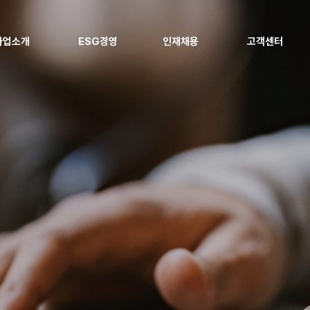
사업소개
ESG경영
인재채용
고객센터
전력 사업
ESG 추진체계
인재경영
고객 지원
지역냉난방 사업
ESG 정책
복리후생
협력사 지원
신재생에너지 사업
Environmental
채용공고
열병합발전소 현대화 사업
Social
에너지 효율화 사업
Governance
지속가능경영보고서