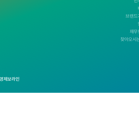
인
브랜드
재무
찾아오시는
영제보라인