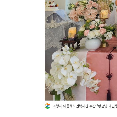
의왕시 아름채노인복지관 주관 "황금빛 내인생