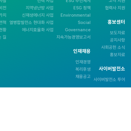
사말
전력 사업
ESG 추진체계
고객 지원
비전
지역냉난방 사업
ESG 정책
협력사 지원
가치
신재생에너지 사업
Environmental
홍보센터
연혁
열병합발전소 현대화 사업
Social
현황
에너지효율화 사업
Governance
보도자료
 길
지속가능경영보고서
공지사항
사회공헌 소식
인재채용
홍보자료
인재경영
사이버발전소
복리후생
채용공고
사이버발전소 투어
패밀리사이트 바로가기