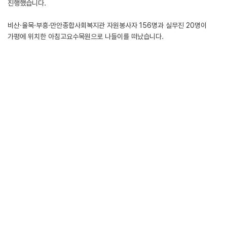
진행했습니다.
비산·율목·부흥·만안종합사회복지관 자원봉사자 156명과 실무진 20명이
가평에 위치한 아침고요수목원으로 나들이를 떠났습니다.
지역사회를 위해 두발 벗고 수고해주시는 자원봉사자들에게 감사의 인사를
전하고, 봉사자 간 유대관계를 형성하기 위해 마련한 활동입니다.
작년 1월부터 올해 2월까지 6회 이상 봉사한 자원봉사자를
선착순 모집하였으며 참석자들은 수목원 산책, 점심식사, 이끼 테라리움
가드닝클래스 체험 등 즐거운 시간을 보냈습니다.
첨부파일
LIST