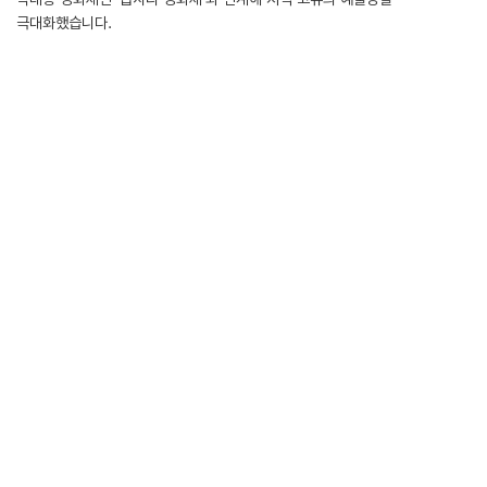
극대화했습니다.
지역주민 약 400명이 콘서트에 방문해 가족 및 친지들과 무대를 감상하며
정겨운 시간을 보냈습니다.
* 유튜브를 통해 콘서트 하이라이트 영상을 확인하실 수 있습니다.
☞ 클릭 시
링크 연결
첨부파일
LIST