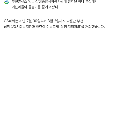
부천발전소 인근 삼정종합사회복지관에 설치된 워터 풀장에서
어린이들이 물놀이를 즐기고 있다.
GS파워는 지난 7월 30일부터 8월 2일까지 나흘간 부천
삼정종합사회복지관과 어린이 여름축제 '삼정 워터파크'를 개최했습니다.
'삼정 워터파크'는 부천발전소 인근에 거주하는 어린이들을 위한 물놀이
프로그램으로 매년 많은 가족이 무더위를 피해 복지관을 찾고 있습니다.
올해는 워터풀장 3개가 마련돼 유아/저학년/고학년 풀장을 구분해 운영했으며
가족이 함께 참여할 수 있는 이벤트 게임, 공연, 먹거리 부스, 생필품 나눔마켓
등을 진행했습니다.
GS파워 사회공헌팀과 대학생 청춘기부 봉사단이 안전요원, 부스 운영요원
등으로 활약해 지역사회에 시원함을 더했습니다.
첨부파일