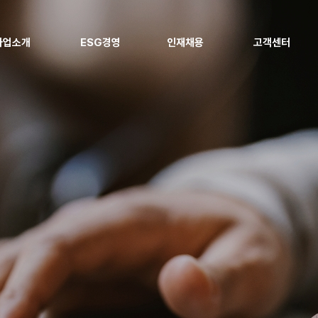
사업소개
ESG경영
인재채용
고객센터
전력 사업
ESG 추진체계
인재경영
고객 지원
지역냉난방 사업
ESG 정책
복리후생
협력사 지원
신재생에너지 사업
Environmental
채용공고
열병합발전소 현대화 사업
Social
에너지 효율화 사업
Governance
지속가능경영보고서