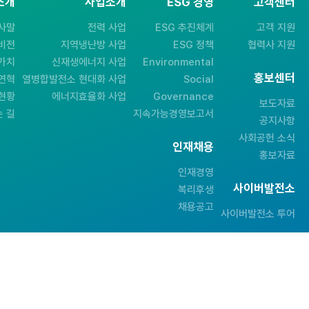
소개
사업소개
ESG 경영
고객센터
사말
전력 사업
ESG 추진체계
고객 지원
비전
지역냉난방 사업
ESG 정책
협력사 지원
가치
신재생에너지 사업
Environmental
홍보센터
연혁
열병합발전소 현대화 사업
Social
현황
에너지효율화 사업
Governance
보도자료
 길
지속가능경영보고서
공지사항
사회공헌 소식
인재채용
홍보자료
인재경영
사이버발전소
복리후생
채용공고
사이버발전소 투어
패밀리사이트 바로가기