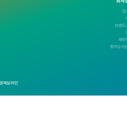
회사
인
브랜드
재무
찾아오시는
영제보라인