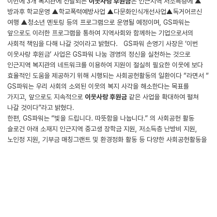
이번에 3개 복지관에 전달되는
이웃사랑 후원금
은 인근지역 저소득층에 ▲
방과후 학교운영 ▲학교폭력예방사업 ▲다문화인식개선사업▲독거어르신
여행 ▲청소년 멘토링 등의 프로그램으로 운영될 예정이며, GS파워는
앞으로도 이러한 프로그램을 통하여 지역사회와 함께하는 기업으로서의
사회적 책임을 다해 나갈 것이라고 밝혔다. GS파워 손영기 사장은 ‘이번
이웃사랑 후원금’ 사업은 GS파워 나눔 경영의 정신을 실천하는 것으로
인근지역 복지관의 네트워크를 이용하여 지원이 절실히 필요한 이웃에 보다
효율적인 도움을 제공하기 위해 시행되는 사회공헌활동의 일환이다 “라면서 “
GS파워는 우리 사회의 소외된 이웃의 복지 사각을 해소한다는 목표를
가지고, 앞으로도 지속적으로
이웃사랑 후원금
같은 사업을 확대하여 펼쳐
나갈 것이다”라고 밝혔다.
한편, GS파워는 “빛을 드립니다. 따뜻함을 나눕니다.” 의 사회공헌 활동
슬로건 아래 소재지 인근지역 중고생 장학금 지원, 저소득층 난방비 지원,
노인정 지원, 기부금 매칭그랜트 및 환경정화 활동 등 다양한 사회공헌활동을
2000년 이후 지속적으로 펼쳐 오고 있다.
첨부파일