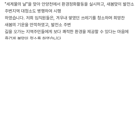
"세계물의 날"을 맞아 안양천에서 환경정화활동을 실시하고, 새봄맞이 발전소
주변지역 대청소도 병행하여 시행
하였습니다. 저희 임직원들은, 겨우내 쌓였던 쓰레기를 청소하며 희망찬
새봄의 기운을 만끽하였고, 발전소 주변
길을 오가는 지역주민들에게 보다 쾌적한 환경을 제공할 수 있다는 마음에
즐겁게 봄맞이 청소를 하였습니다.
GS파워는 Value No. 1 Clean Energy Provider를 지향하고 고객
여러분께 세계 최고 수준의 열병합발전소 운영과
함께 사회공헌 名家의 위상을 이어 나가기 위한 다양한 활동을 펼침으로써
지역사회와 함께하는 일류 에너지 기업
으로 성장해 나갈 것입니다.
희망찬 새봄을 맞이하여 고객여러분의 가정에 건강과 행운이 깃드시길
기원합니다!!
첨부파일